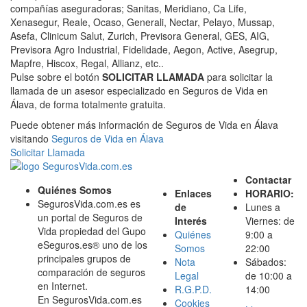
compañías aseguradoras; Sanitas, Meridiano, Ca Life,
Xenasegur, Reale, Ocaso, Generali, Nectar, Pelayo, Mussap,
Asefa, Clinicum Salut, Zurich, Previsora General, GES, AIG,
Previsora Agro Industrial, Fidelidade, Aegon, Active, Asegrup,
Mapfre, Hiscox, Regal, Allianz, etc..
Pulse sobre el botón
SOLICITAR LLAMADA
para solicitar la
llamada de un asesor especializado en Seguros de Vida en
Álava, de forma totalmente gratuita.
Puede obtener más información de Seguros de Vida en Álava
visitando
Seguros de Vida en Álava
Solicitar Llamada
Contactar
Quiénes Somos
Enlaces
HORARIO:
SegurosVida.com.es es
de
Lunes a
un portal de Seguros de
Interés
Viernes: de
Vida propiedad del Gupo
Quiénes
9:00 a
eSeguros.es® uno de los
Somos
22:00
principales grupos de
Nota
Sábados:
comparación de seguros
Legal
de 10:00 a
en Internet.
R.G.P.D.
14:00
En SegurosVida.com.es
Cookies