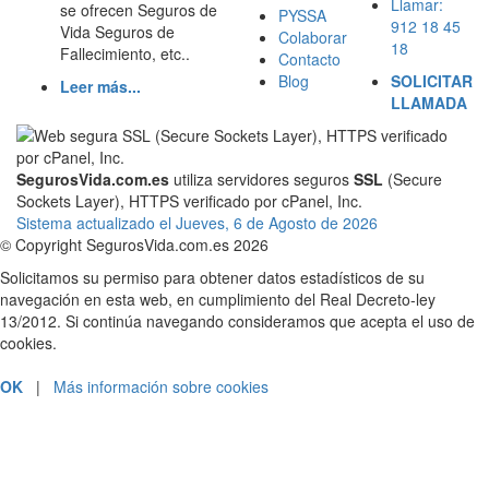
Llamar:
se ofrecen Seguros de
PYSSA
912 18 45
Vida Seguros de
Colaborar
18
Fallecimiento, etc..
Contacto
Blog
SOLICITAR
Leer más...
LLAMADA
SegurosVida.com.es
utiliza servidores seguros
SSL
(Secure
Sockets Layer), HTTPS verificado por cPanel, Inc.
Sistema actualizado el Jueves, 6 de Agosto de 2026
© Copyright SegurosVida.com.es 2026
Solicitamos su permiso para obtener datos estadísticos de su
navegación en esta web, en cumplimiento del Real Decreto-ley
13/2012. Si continúa navegando consideramos que acepta el uso de
cookies.
OK
|
Más información sobre cookies
PRESUPUESTOS Y CONTRATACIÓN
912 18 45 18