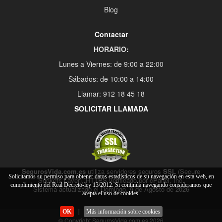
Blog
Contactar
HORARIO:
Lunes a Viernes: de 9:00 a 22:00
Sábados: de 10:00 a 14:00
Llamar: 912 18 45 18
SOLICITAR LLAMADA
SegurosVida.com.es
utiliza servidores seguros
SSL
(Secure
Solicitamos su permiso para obtener datos estadísticos de su navegación en esta web, en
Sockets Layer), HTTPS verificado por cPanel, Inc.
cumplimiento del Real Decreto-ley 13/2012. Si continúa navegando consideramos que
Sistema actualizado el Domingo, 9 de Agosto de 2026
acepta el uso de cookies.
OK
|
Más información sobre cookies
© Copyright SegurosVida.com.es 2026