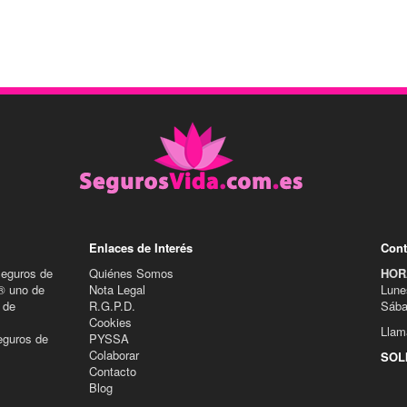
Enlaces de Interés
Cont
Seguros de
Quiénes Somos
HOR
® uno de
Nota Legal
Lune
 de
R.G.P.D.
Sába
Cookies
Llam
eguros de
PYSSA
Colaborar
SOL
Contacto
Blog