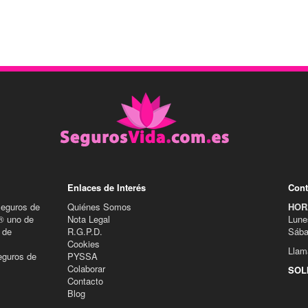
Enlaces de Interés
Cont
Seguros de
Quiénes Somos
HOR
® uno de
Nota Legal
Lune
 de
R.G.P.D.
Sába
Cookies
Llam
eguros de
PYSSA
Colaborar
SOL
Contacto
Blog