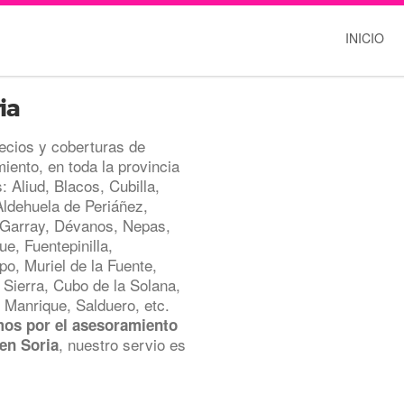
INICIO
ia
ecios y coberturas de
iento, en toda la provincia
 Aliud, Blacos, Cubilla,
Aldehuela de Periáñez,
 Garray, Dévanos, Nepas,
e, Fuentepinilla,
o, Muriel de la Fuente,
Sierra, Cubo de la Solana,
o Manrique, Salduero, etc.
os por el asesoramiento
, nuestro servio es
en Soria