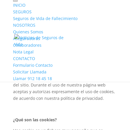
INICIO
SEGUROS
Seguros de Vida de Fallecimiento
NOSOTROS
Quienes Somos
Aseguradoras
Pólitica de Cookies
Colaboradores
Nota Legal
CONTACTO
Formulario Contacto
Se avisa que en este sitio puede utilizar cookies
Solicitar Llamada
cuando el usuario navega por las diferentes páginas
Llamar 912 18 45 18
del sitio. Durante el uso de nuestra página web
aceptas y autorizas expresamente el uso de cookies,
de acuerdo con nuestra política de privacidad.
¿Qué son las cookies?