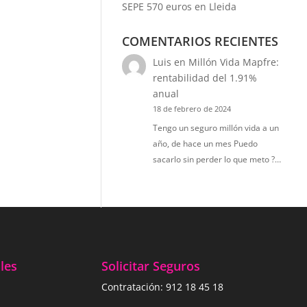
SEPE 570 euros en Lleida
COMENTARIOS RECIENTES
Luis
en
Millón Vida Mapfre:
rentabilidad del 1.91%
anual
18 de febrero de 2024
Tengo un seguro millón vida a un
año, de hace un mes Puedo
sacarlo sin perder lo que meto ?…
les
Solicitar Seguros
Contratación:
912 18 45 18