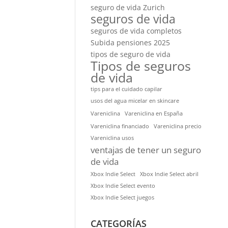
seguro de vida Zurich
seguros de vida
seguros de vida completos
Subida pensiones 2025
tipos de seguro de vida
Tipos de seguros
de vida
tips para el cuidado capilar
usos del agua micelar en skincare
Vareniclina
Vareniclina en España
Vareniclina financiado
Vareniclina precio
Vareniclina usos
ventajas de tener un seguro
de vida
Xbox Indie Select
Xbox Indie Select abril
Xbox Indie Select evento
Xbox Indie Select juegos
CATEGORÍAS