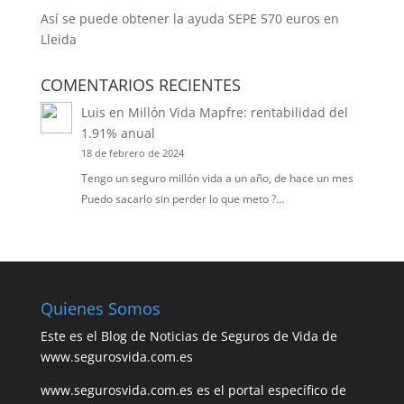
Así se puede obtener la ayuda SEPE 570 euros en
Lleida
COMENTARIOS RECIENTES
Luis
en
Millón Vida Mapfre: rentabilidad del
1.91% anual
18 de febrero de 2024
Tengo un seguro millón vida a un año, de hace un mes
Puedo sacarlo sin perder lo que meto ?…
Quienes Somos
Este es el Blog de Noticias de Seguros de Vida de
www.segurosvida.com.es
www.segurosvida.com.es es el portal específico de