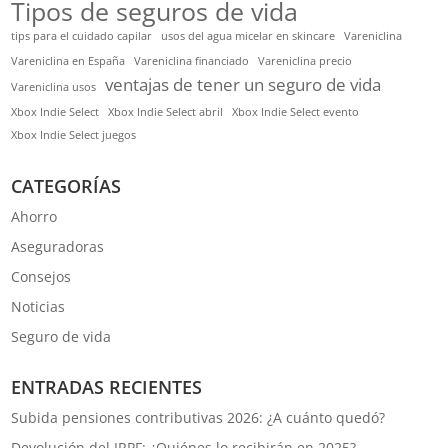
Tipos de seguros de vida
tips para el cuidado capilar
usos del agua micelar en skincare
Vareniclina
Vareniclina en España
Vareniclina financiado
Vareniclina precio
ventajas de tener un seguro de vida
Vareniclina usos
Xbox Indie Select
Xbox Indie Select abril
Xbox Indie Select evento
Xbox Indie Select juegos
CATEGORÍAS
Ahorro
Aseguradoras
Consejos
Noticias
Seguro de vida
ENTRADAS RECIENTES
Subida pensiones contributivas 2026: ¿A cuánto quedó?
Devolución del IRPF: ¿Quiénes lo recibirán en 2025?