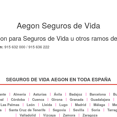
Aegon Seguros de Vida
on para Seguros de Vida u otros ramos d
n:
915 632 000 / 915 636 222
SEGUROS DE VIDA AEGON EN TODA ESPAÑA
ante
Almería
Asturias
Ávila
Badajoz
Barcelona
Bu
al
Córdoba
Cuenca
Girona
Granada
Guadalajara
Las Palmas
León
Lleida
Lugo
Madrid
Málaga
Mel
a
Santa Cruz de Tenerife
Segovia
Sevilla
Soria
Tarra
Valladolid
Vizcaya
Zamora
Zaragoza