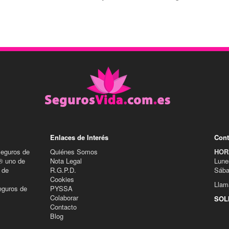
Enlaces de Interés
Cont
Seguros de
Quiénes Somos
HOR
® uno de
Nota Legal
Lune
 de
R.G.P.D.
Sába
Cookies
Llam
eguros de
PYSSA
Colaborar
SOL
Contacto
Blog