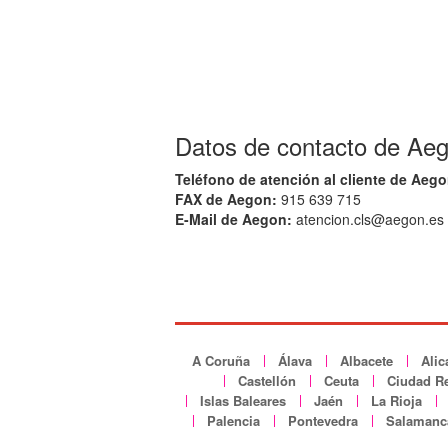
Datos de contacto de Aeg
Teléfono de atención al cliente de Aego
FAX de Aegon:
915 639 715
E-Mail de Aegon:
atencion.cls@aegon.es
A Coruña
Álava
Albacete
Alic
Castellón
Ceuta
Ciudad Re
Islas Baleares
Jaén
La Rioja
Palencia
Pontevedra
Salamanc