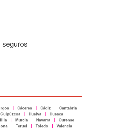
e seguros
rgos
Cáceres
Cádiz
Cantabria
Guipúzcoa
Huelva
Huesca
illa
Murcia
Navarra
Ourense
gona
Teruel
Toledo
Valencia