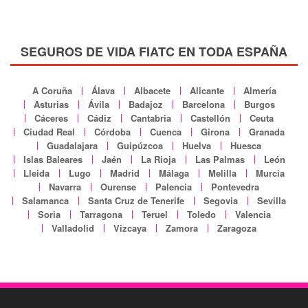
SEGUROS DE VIDA FIATC EN TODA ESPAÑA
A Coruña
Álava
Albacete
Alicante
Almería
Asturias
Ávila
Badajoz
Barcelona
Burgos
Cáceres
Cádiz
Cantabria
Castellón
Ceuta
Ciudad Real
Córdoba
Cuenca
Girona
Granada
Guadalajara
Guipúzcoa
Huelva
Huesca
Islas Baleares
Jaén
La Rioja
Las Palmas
León
Lleida
Lugo
Madrid
Málaga
Melilla
Murcia
Navarra
Ourense
Palencia
Pontevedra
Salamanca
Santa Cruz de Tenerife
Segovia
Sevilla
Soria
Tarragona
Teruel
Toledo
Valencia
Valladolid
Vizcaya
Zamora
Zaragoza