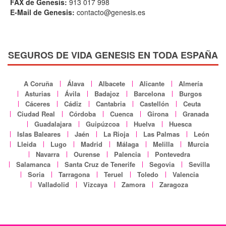
FAX de Genesis:
913 017 998
E-Mail de Genesis:
contacto@genesis.es
SEGUROS DE VIDA GENESIS EN TODA ESPAÑA
A Coruña
Álava
Albacete
Alicante
Almería
Asturias
Ávila
Badajoz
Barcelona
Burgos
Cáceres
Cádiz
Cantabria
Castellón
Ceuta
Ciudad Real
Córdoba
Cuenca
Girona
Granada
Guadalajara
Guipúzcoa
Huelva
Huesca
Islas Baleares
Jaén
La Rioja
Las Palmas
León
Lleida
Lugo
Madrid
Málaga
Melilla
Murcia
Navarra
Ourense
Palencia
Pontevedra
Salamanca
Santa Cruz de Tenerife
Segovia
Sevilla
Soria
Tarragona
Teruel
Toledo
Valencia
Valladolid
Vizcaya
Zamora
Zaragoza