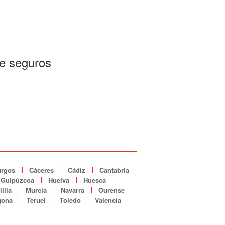
de seguros
rgos
Cáceres
Cádiz
Cantabria
Guipúzcoa
Huelva
Huesca
illa
Murcia
Navarra
Ourense
gona
Teruel
Toledo
Valencia