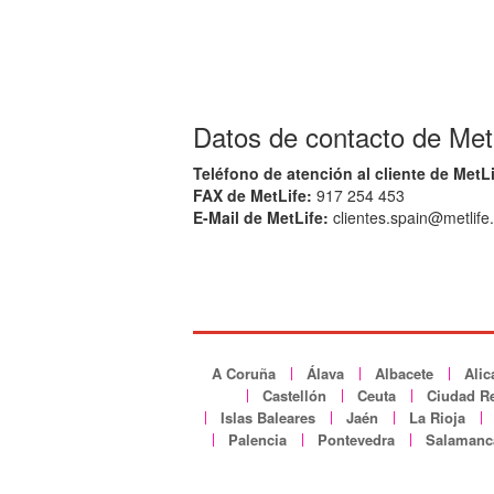
Datos de contacto de Met
Teléfono de atención al cliente de MetLi
FAX de MetLife:
917 254 453
E-Mail de MetLife:
clientes.spain@metlife
A Coruña
Álava
Albacete
Alic
Castellón
Ceuta
Ciudad Re
Islas Baleares
Jaén
La Rioja
Palencia
Pontevedra
Salamanc