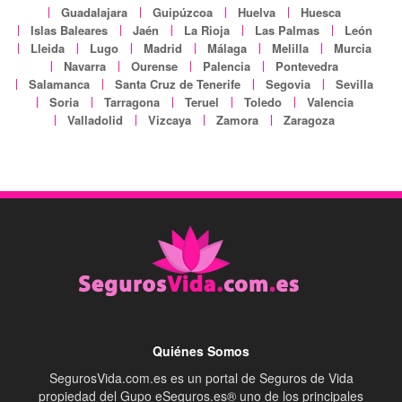
Guadalajara
Guipúzcoa
Huelva
Huesca
Islas Baleares
Jaén
La Rioja
Las Palmas
León
Lleida
Lugo
Madrid
Málaga
Melilla
Murcia
Navarra
Ourense
Palencia
Pontevedra
Salamanca
Santa Cruz de Tenerife
Segovia
Sevilla
Soria
Tarragona
Teruel
Toledo
Valencia
Valladolid
Vizcaya
Zamora
Zaragoza
Quiénes Somos
SegurosVida.com.es es un portal de Seguros de Vida
propiedad del Gupo eSeguros.es® uno de los principales