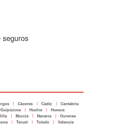
e seguros
rgos
Cáceres
Cádiz
Cantabria
Guipúzcoa
Huelva
Huesca
illa
Murcia
Navarra
Ourense
gona
Teruel
Toledo
Valencia