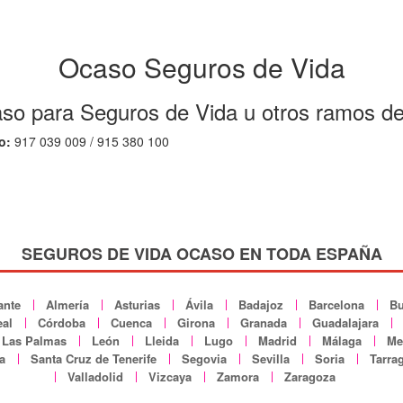
Ocaso Seguros de Vida
so para Seguros de Vida u otros ramos d
o:
917 039 009 / 915 380 100
SEGUROS DE VIDA OCASO EN TODA ESPAÑA
ante
Almería
Asturias
Ávila
Badajoz
Barcelona
Bu
al
Córdoba
Cuenca
Girona
Granada
Guadalajara
Las Palmas
León
Lleida
Lugo
Madrid
Málaga
Mel
a
Santa Cruz de Tenerife
Segovia
Sevilla
Soria
Tarra
Valladolid
Vizcaya
Zamora
Zaragoza