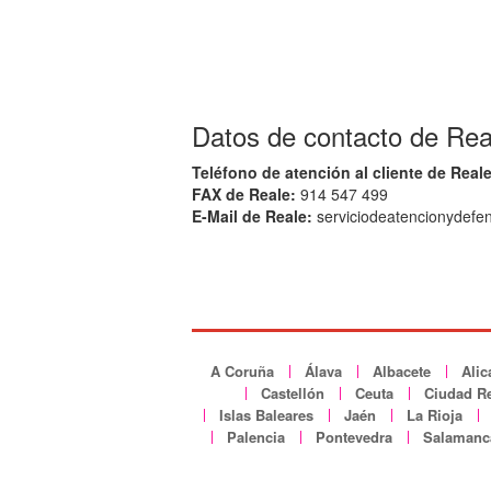
Datos de contacto de Rea
Teléfono de atención al cliente de Reale
FAX de Reale:
914 547 499
E-Mail de Reale:
serviciodeatencionydefen
A Coruña
Álava
Albacete
Alic
Castellón
Ceuta
Ciudad Re
Islas Baleares
Jaén
La Rioja
Palencia
Pontevedra
Salamanc