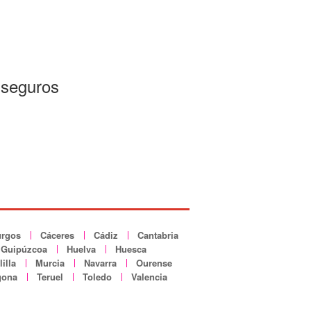
 seguros
rgos
Cáceres
Cádiz
Cantabria
Guipúzcoa
Huelva
Huesca
illa
Murcia
Navarra
Ourense
gona
Teruel
Toledo
Valencia