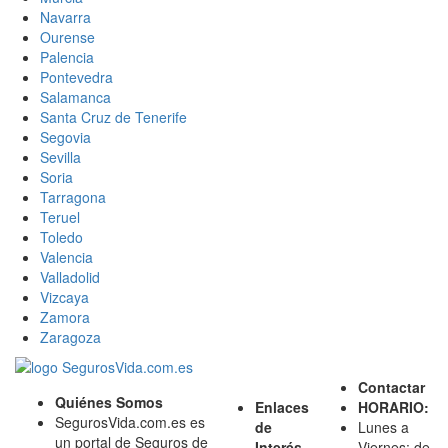
Navarra
Ourense
Palencia
Pontevedra
Salamanca
Santa Cruz de Tenerife
Segovia
Sevilla
Soria
Tarragona
Teruel
Toledo
Valencia
Valladolid
Vizcaya
Zamora
Zaragoza
Contactar
Quiénes Somos
Enlaces
HORARIO:
SegurosVida.com.es es
de
Lunes a
un portal de Seguros de
Interés
Viernes: de