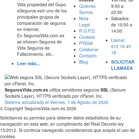
Vida propiedad del Gupo
Quiénes
9:00 a
eSeguros.es® uno de los
Somos
22:00
principales grupos de
Nota
Sábados:
comparación de seguros
Legal
de 10:00 a
en Internet.
R.G.P.D.
14:00
En SegurosVida.com.es
Cookies
Llamar:
se ofrecen Seguros de
PYSSA
912 18 45
Vida Seguros de
Colaborar
18
Fallecimiento, etc..
Contacto
Blog
SOLICITAR
Leer más...
LLAMADA
SegurosVida.com.es
utiliza servidores seguros
SSL
(Secure
Sockets Layer), HTTPS verificado por cPanel, Inc.
Sistema actualizado el Viernes, 7 de Agosto de 2026
© Copyright SegurosVida.com.es 2026
Solicitamos su permiso para obtener datos estadísticos de su
navegación en esta web, en cumplimiento del Real Decreto-ley
13/2012. Si continúa navegando consideramos que acepta el uso de
cookies.