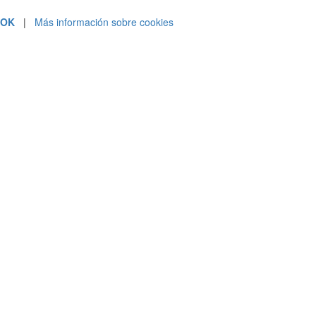
OK
|
Más información sobre cookies
PRESUPUESTOS Y CONTRATACIÓN
912 18 45 18
ATENCIÓN AL CLIENTE
944 792 200
SOLICITAR LLAMADA
.
Acepto la política de privacidad
leer