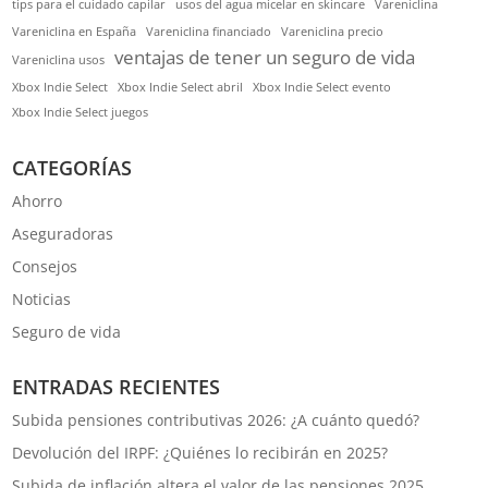
tips para el cuidado capilar
usos del agua micelar en skincare
Vareniclina
Vareniclina en España
Vareniclina financiado
Vareniclina precio
ventajas de tener un seguro de vida
Vareniclina usos
Xbox Indie Select
Xbox Indie Select abril
Xbox Indie Select evento
Xbox Indie Select juegos
CATEGORÍAS
Ahorro
Aseguradoras
Consejos
Noticias
Seguro de vida
ENTRADAS RECIENTES
Subida pensiones contributivas 2026: ¿A cuánto quedó?
Devolución del IRPF: ¿Quiénes lo recibirán en 2025?
Subida de inflación altera el valor de las pensiones 2025