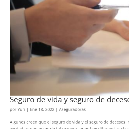
Seguro de vida y seguro de deceso
por
Yuri
|
Ene 18, 2022
|
Aseguradoras
Algunos creen que el seguro de vida y el seguro de decesos 
verdad es que no es de tal manera, pues hay diferencias claras 