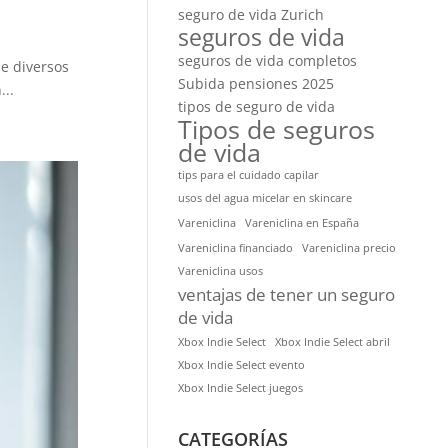
seguro de vida Zurich
seguros de vida
seguros de vida completos
e diversos
Subida pensiones 2025
..
tipos de seguro de vida
Tipos de seguros
de vida
tips para el cuidado capilar
usos del agua micelar en skincare
Vareniclina
Vareniclina en España
Vareniclina financiado
Vareniclina precio
Vareniclina usos
ventajas de tener un seguro
de vida
Xbox Indie Select
Xbox Indie Select abril
Xbox Indie Select evento
Xbox Indie Select juegos
CATEGORÍAS