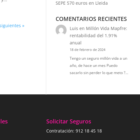
SEPE 570 euros en Lleida
COMENTARIOS RECIENTES
siguientes »
Luis
en
Millón Vida Mapfre:
rentabilidad del 1.91%
anual
18 de febrero de 2024
Tengo un seguro millón vida a un
año, de hace un mes Puedo
sacarlo sin perder lo que meto ?…
les
Solicitar Seguros
Contratación:
912 18 45 18