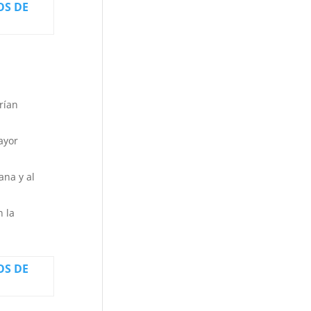
S DE
rían
ayor
ana y al
n la
S DE