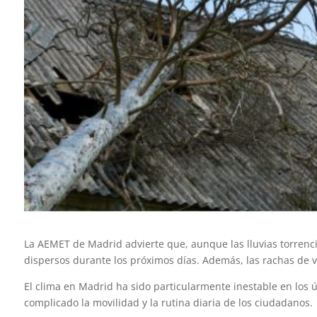
La AEMET de Madrid advierte que, aunque las lluvias torrenc
dispersos durante los próximos días. Además, las rachas de v
El clima en Madrid ha sido particularmente inestable en los 
complicado la movilidad y la rutina diaria de los ciudadanos.