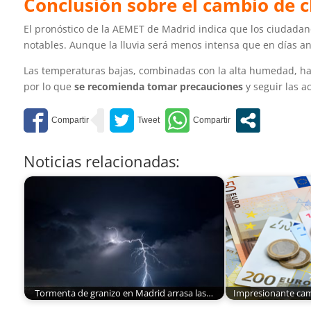
Conclusión sobre el cambio de 
El pronóstico de la AEMET de Madrid indica que los ciudada
notables. Aunque la lluvia será menos intensa que en días ant
Las temperaturas bajas, combinadas con la alta humedad, hará
por lo que
se recomienda tomar precauciones
y seguir las a
Noticias relacionadas:
Tormenta de granizo en Madrid arrasa las…
Impresionante cam