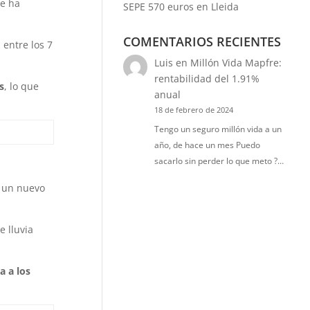
se ha
SEPE 570 euros en Lleida
COMENTARIOS RECIENTES
entre los 7
Luis
en
Millón Vida Mapfre:
rentabilidad del 1.91%
s
, lo que
anual
18 de febrero de 2024
Tengo un seguro millón vida a un
año, de hace un mes Puedo
sacarlo sin perder lo que meto ?…
á un nuevo
e lluvia
a a los