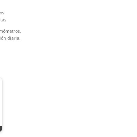
os
stas.
rmómetros,
ión diaria.