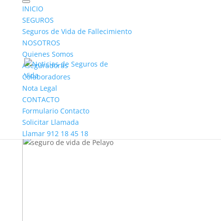
INICIO
SEGUROS
Seguros de Vida de Fallecimiento
NOSOTROS
Quienes Somos
Aseguradoras
Seguro de vida de Pelayo
Colaboradores
| 3 Excelentes pólizas
Nota Legal
CONTACTO
por
Yuri
|
Mar 30, 2023
|
Aseguradoras
|
0
Formulario Contacto
Comentarios
Solicitar Llamada
Llamar 912 18 45 18